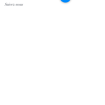
Suivez-nous
Facebook
Instagram
Pinterest
©2020 par Morgan Palun.
Retour en haut