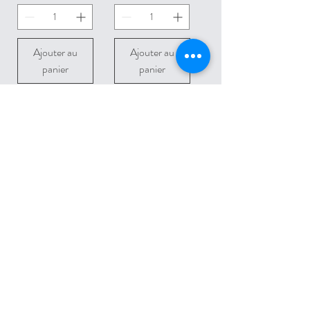
Ajouter au
Ajouter au
panier
panier
L'escarpole
Roméo &
tte
Juliette
Prix
Prix
1 100,00 €
1 115,00 €