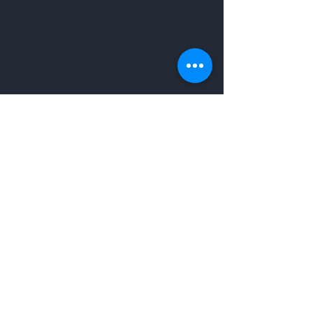
35 rue bonneterie,
84000 Avignon.
Aide
FAQ
Livraison et retours
Politique du magasin
Modes de paiement
Suivez-nous
Facebook
Instagram