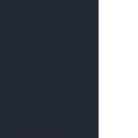
Découvrez
Vox Populi
Accueil
Actualité
Eshop
Histoire
Presse
Contact
Espace professionnel
Visitez notre boutique
Bureau : 04 86 65 59 08
info@voxpopulicatalogue.com