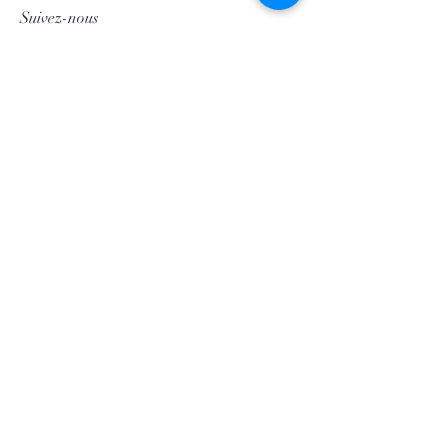
Suivez-nous
Facebook
Instagram
Pinterest
©2020 par Morgan Palun.
Retour en haut