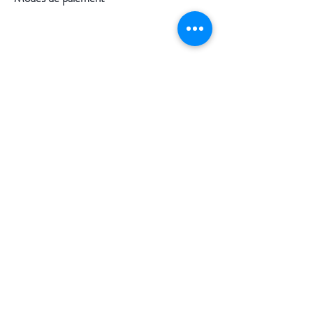
Suivez-nous
Facebook
Instagram
Pinterest
©2020 par Morgan Palun.
Retour en haut