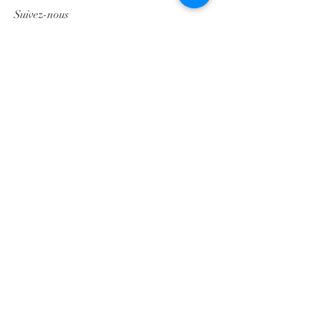
Suivez-nous
Facebook
Instagram
Pinterest
©2020 par Morgan Palun.
Retour en haut