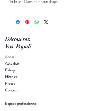
Subtile : Dans de beaux draps.
Dimensions :
H: 9 cm Ø: 7 cm
Poids :
210g
Découvrez
Temps de brûlage :
Vox Populi
30 à 35 heures
Accueil
Notes de tête :
Actualité
patchouli, térébenthine
Eshop
Notes de coeur :
Histoire
patchouli, cèdre
Presse
Notes de fond :
Contact
santal, musc, bois de gaïac
Espace professionnel