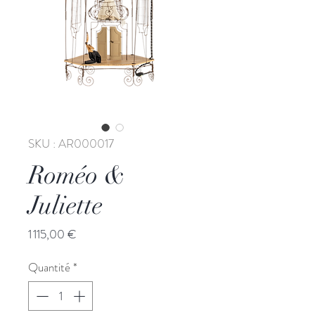
SKU : AR000017
Roméo &
Juliette
Prix
1 115,00 €
Quantité
*