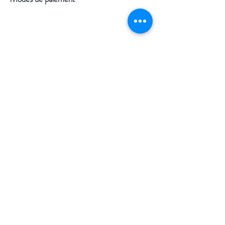
Suivez-nous
Facebook
Instagram
Pinterest
©2020 par Morgan Palun.
Retour en haut