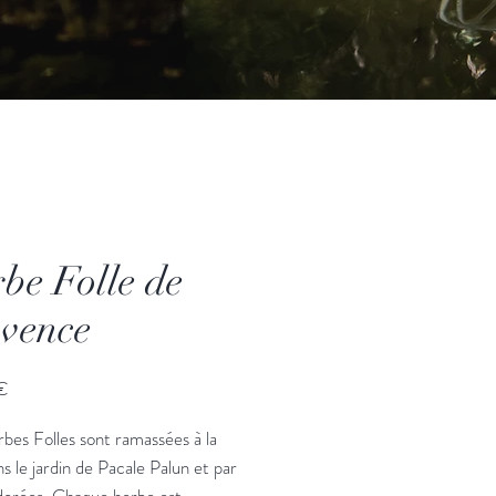
be Folle de
vence
Prix
€
bes Folles sont ramassées à la
s le jardin de Pacale Palun et par
 dorées. Chaque herbe est