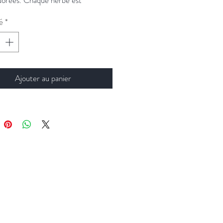
te
é
*
Ajouter au panier