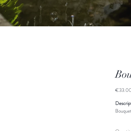
Bou
€33.0
Descript
Bouquet 
Dimensi