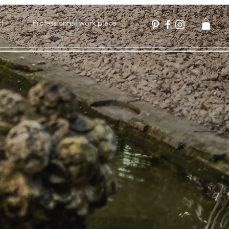
t
Professionnal work place