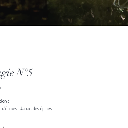
gie N°5
Price
0
ion :
d’épices : Jardin des épices
ons :