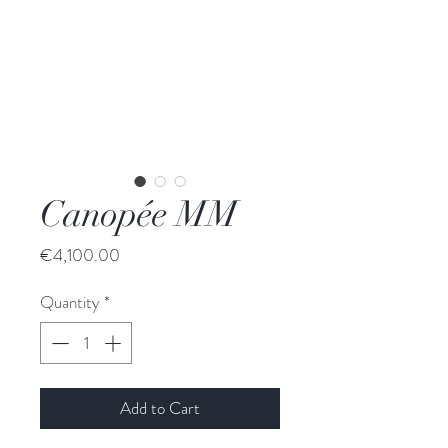
Canopée MM
Price
€4,100.00
Quantity
*
Add to Cart