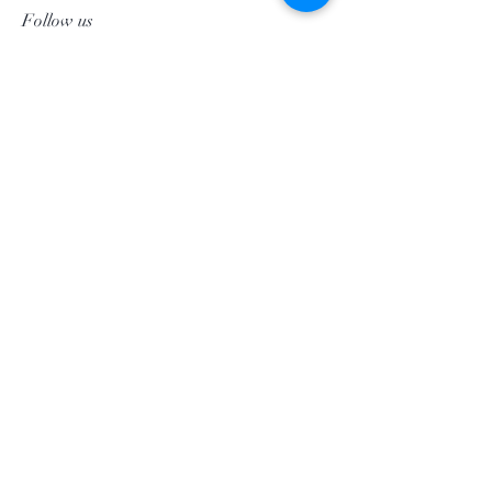
Follow us
Facebook
Instagram
Pinterest
©2020 by Morgan Palun.
top