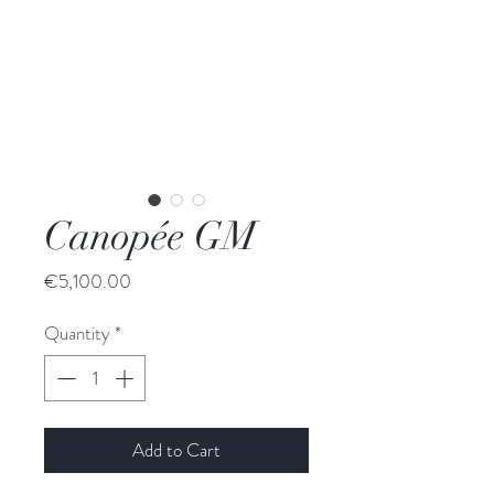
Canopée GM
Price
€5,100.00
Quantity
*
Add to Cart