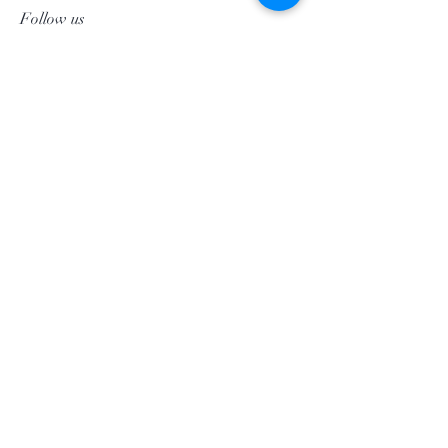
Follow us
Facebook
Instagram
Pinterest
©2020 by Morgan Palun.
top